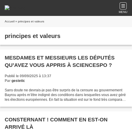
MENU
Accueil
» principes et valeurs
principes et valeurs
MESDAMES ET MESSIEURS LES DÉPUTÉS
QU’AVEZ VOUS APPRIS À SCIENCESPO ?
Publié le 09/09/2025 à 13:37
Par
gestetic
Sans doute ne devrais-je pas être surpris de la censure au gouvernement
Bayrou après m’être indigné des conditions dans lesquelles vous avez géré
les élections européennes. En fait la situation est sur le fond très comparable
car après le s tir s de dromes...
CONSTERNANT ! COMMENT EN EST-ON
ARRIVÉ LÀ