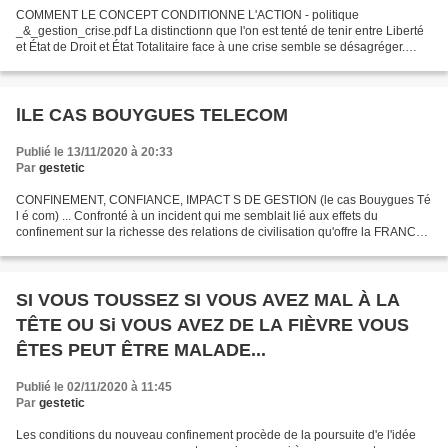
COMMENT LE CONCEPT CONDITIONNE L'ACTION - politique
_&_gestion_crise.pdf La distinctionn que l'on est tenté de tenir entre Liberté
et État de Droit et État Totalitaire face à une crise semble se désagréger.
Notre observation des attitudes des gouvernements...
lLE CAS BOUYGUES TELECOM
Publié le 13/11/2020 à 20:33
Par
gestetic
CONFINEMENT, CONFIANCE, IMPACT S DE GESTION (le cas Bouygues Té
l é com) ... Confronté à un incident qui me semblait lié aux effets du
confinement sur la richesse des relations de civilisation qu'offre la FRANCE
notamment en matière de solidarité avec...
SI VOUS TOUSSEZ SI VOUS AVEZ MAL À LA
TÊTE OU Si VOUS AVEZ DE LA FIÈVRE VOUS
ÊTES PEUT ÊTRE MALADE...
Publié le 02/11/2020 à 11:45
Par
gestetic
Les conditions du nouveau confinement procède de la poursuite d'e l'idée