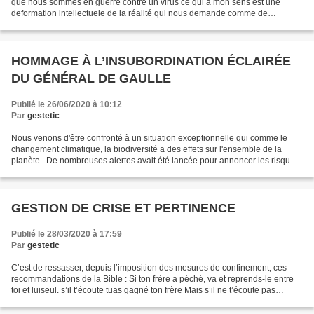
que nous sommes en guerre contre un virus ce qui à mon sens est une
deformation intellectuele de la réalité qui nous demande comme de
nombreuses fois par le passé de faire face à...
HOMMAGE À L’INSUBORDINATION ÉCLAIRÉE
DU GÉNÉRAL DE GAULLE
Publié le 26/06/2020 à 10:12
Par
gestetic
Nous venons d'être confronté à un situation exceptionnelle qui comme le
changement climatique, la biodiversité a des effets sur l'ensemble de la
planète.. De nombreuses alertes avait été lancée pour annoncer les risques
qu'un tel évènement se produise...
GESTION DE CRISE ET PERTINENCE
Publié le 28/03/2020 à 17:59
Par
gestetic
C’est de ressasser, depuis l’imposition des mesures de confinement, ces
recommandations de la Bible : Si ton frère a péché, va et reprends-le entre
toi et luiseul. s’il t’écoute tuas gagné ton frère Mais s’il ne t’écoute pas
prends avec ti une ou deux...