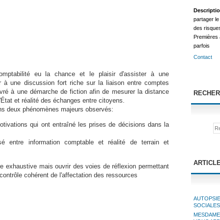
Descripti
partager le
des risque
Premières a
parfois
Contact
ptabilité eu la chance et le plaisir d'assister à une
r à une discussion fort riche sur la liaison entre comptes
ivré à une démarche de fiction afin de mesurer la distance
RECHER
 l'État et réalité des échanges entre citoyens.
ans deux phénomènes majeurs observés:
motivations qui ont entraîné les prises de décisions dans la
é entre information comptable et réalité de terrain et
ARTICL
re exhaustive mais ouvrir des voies de réflexion permettant
contrôle cohérent de l'affectation des ressources
AUTOPSIE
SOCIALE
MESDAMES