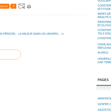
VOUS APP
CONSTERN
epost
0
ATTITUDE
BASES DE
RÉALITÉ 
RAISONN
ÉCOLOGIQ
CONSTERN
TELS DI
N PÉRIODE...
LA VALEUR DANS UN UNIVERS... >>
CONSTERN
CRISE AG
RÉFLEXI
AI=ER12
UNIVERS,
GAP TEM
PAGES
ANNONCE
GESPER 
GESTETI