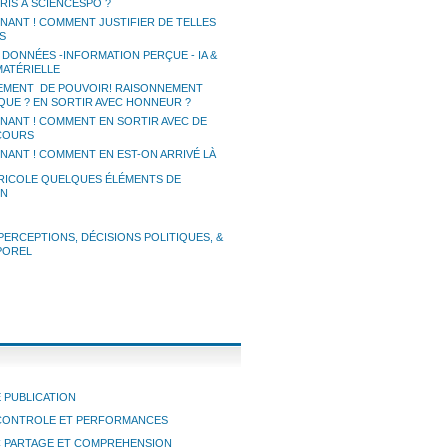
RIS À SCIENCESPO ?
ANT ! COMMENT JUSTIFIER DE TELLES
S
 DONNÉES -INFORMATION PERÇUE - IA &
MATÉRIELLE
EMENT DE POUVOIR! RAISONNEMENT
UE ? EN SORTIR AVEC HONNEUR ?
ANT ! COMMENT EN SORTIR AVEC DE
SCOURS
ANT ! COMMENT EN EST-ON ARRIVÉ LÀ
RICOLE QUELQUES ÉLÉMENTS DE
ON
PERCEPTIONS, DÉCISIONS POLITIQUES, &
POREL
 PUBLICATION
CONTROLE ET PERFORMANCES
C PARTAGE ET COMPREHENSION